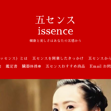
五センス
issence
健康と美しさはあなたの五感から
ッセンス）とは
五センスを開業したきっかけ
五センスか
向
鑑定書
臓器体操®
五センスおすすめ商品
Email 