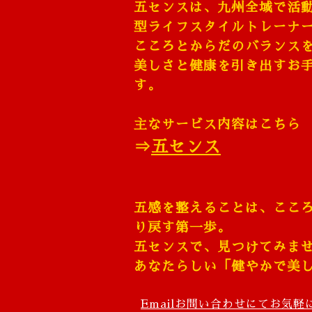
五センスは、九州全域で活
型ライフスタイルトレーナ
こころとからだのバランス
美しさと健康を引き出すお
す。
主なサービス内容は
⇒
五センス
五感を整えることは、ここ
り戻す第一歩。
五センスで、見つけてみま
あなたらしい「健やかで美
Email
お問い合わせにてお気軽