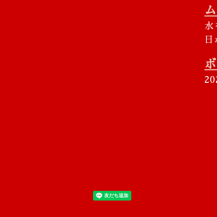
ム
水
日
ボ
2