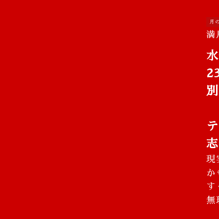
月
満
水
2
別
テ
志
現
か
す
無