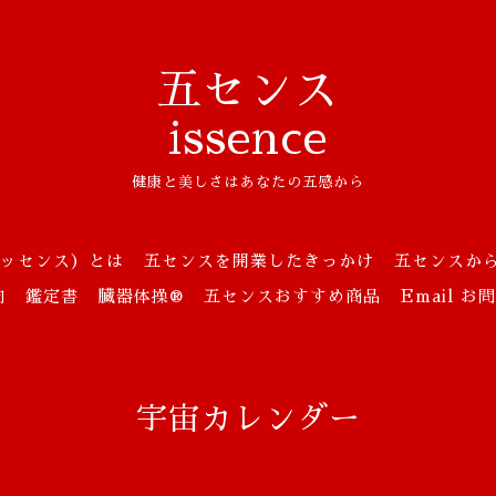
五センス
issence
健康と美しさはあなたの五感から
ッセンス）とは
五センスを開業したきっかけ
五センスか
向
鑑定書
臓器体操®
五センスおすすめ商品
Email 
宇宙カレンダー