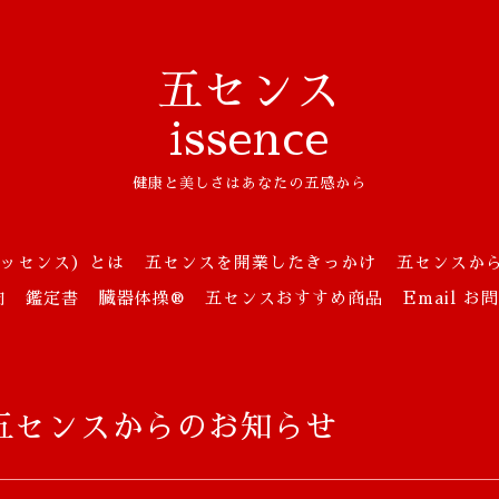
五センス
issence
健康と美しさはあなたの五感から
ッセンス）とは
五センスを開業したきっかけ
五センスか
向
鑑定書
臓器体操®
五センスおすすめ商品
Email 
五センスからのお知らせ