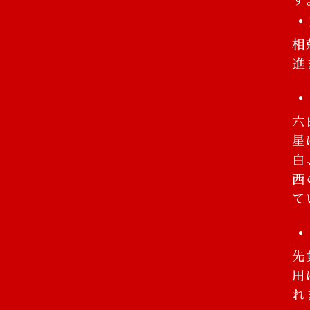
す
・
相
進
・
六
星
白
西
て
・
先
用
れ