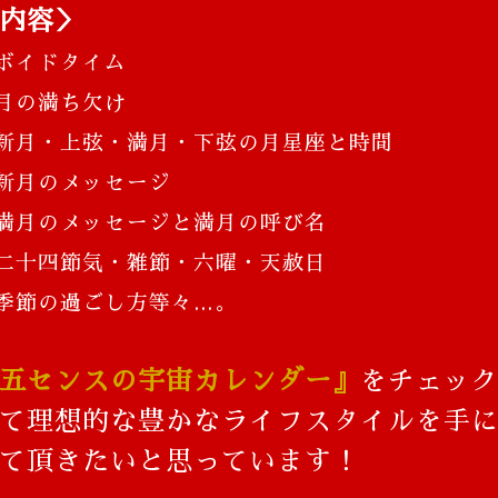
内容＞
ボイドタイム
月の満ち欠け
新月・上弦・満月・下弦の月星座と時間
新月のメッセージ
満月のメッセージと満月の呼び名
二十四節気・雑節・六曜・天赦日
季節の過ごし方等々…。
五センスの宇宙カレンダー』
をチェッ
て
理想的な豊かなライフスタイルを手
て頂きたいと思っています！