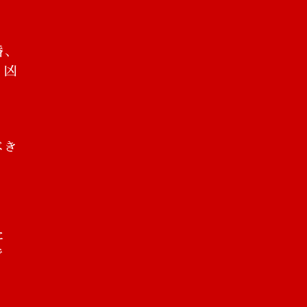
婚、
、凶
べき
た
で