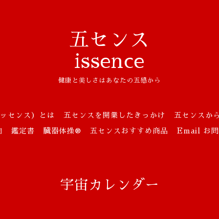
五センス
issence
健康と美しさはあなたの五感から
ッセンス）とは
五センスを開業したきっかけ
五センスか
向
鑑定書
臓器体操®
五センスおすすめ商品
Email 
宇宙カレンダー