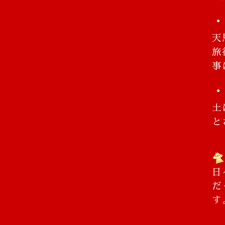
・
天
旅
事
・
土
と
🛸
日
だ
す