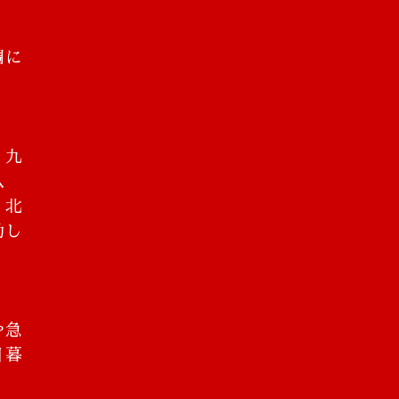
調に
。九
八
、北
動し
や急
日暮