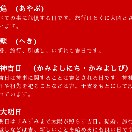
危 (あやぶ)
べての事に危惧する日です。旅行はとくに大凶と
います。
壁 (へき)
婚、旅行、引越し、いずれも吉日です。
神吉日 （かみよしにち・かみよしび
吉日は神事に関することは吉とされる日です。神
拝や祖先を祀ることなどは吉。干支をもとにして
れています。
大明日
明日はすみずみまで太陽が照らす吉日。結婚、旅
越しなどは吉、新しいことを始めるにも良い日で