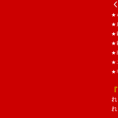
＜
★
★
★
★
★
★
★
『
れ
れ