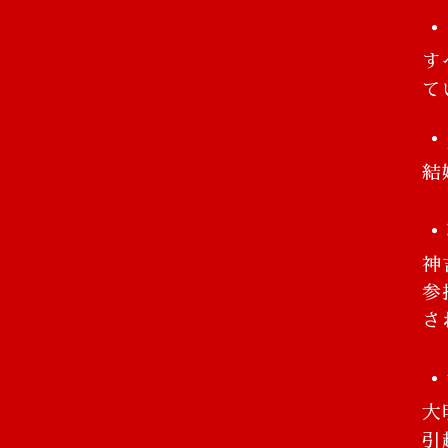
・
す
て
・
結
・
神
参
さ
・
大
引