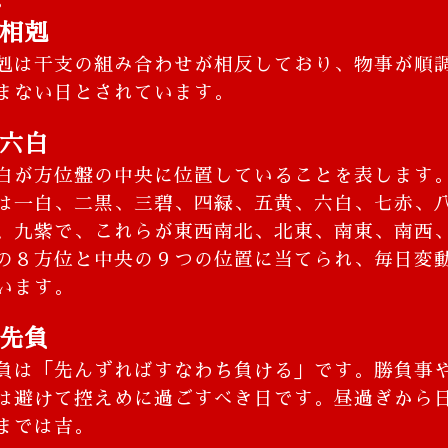
。
相剋
剋は干支の組み合わせが相反しており、物事が順
まない日とされています。
六白
白が方位盤の中央に位置していることを表します
は一白、二黒、三碧、四緑、五黄、六白、七赤、
、九紫で、これらが東西南北、北東、南東、南西
の８方位と中央の９つの位置に当てられ、毎日変
います。
先負
負は「先んずればすなわち負ける」です。勝負事
は避けて控えめに過ごすべき日です。昼過ぎから
までは吉。