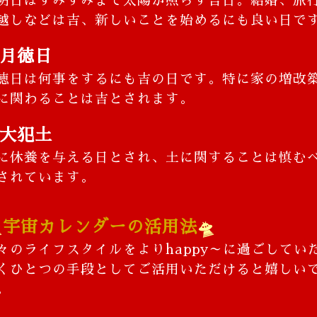
明日はすみずみまで太陽が照らす吉日。結婚、旅
越しなどは吉、新しいことを始めるにも良い日で
月徳日
徳日は何事をするにも吉の日です。特に家の増改
に関わることは吉とされます。
大犯土
に休養を与える日とされ、土に関することは慎む
されています。

宇宙カレンダーの活用法
🛸
々のライフスタイルをよりhappy～に過ごしてい
くひとつの手段としてご活用いただけると嬉しい
。