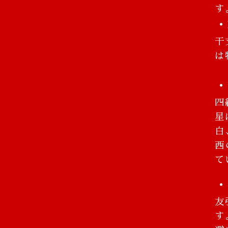
す
・
干
は
・
四
星
白
西
て
・
友
す