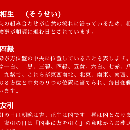
。
相生 （そうせい）
支の組み合わせが自然の流れに沿っているため、
物事が順調に進む日とされています。
四緑
緑が方位盤の中央に位置していることを表します
は一白、二黒、三碧、四緑、五黄、六白、七赤、
、九紫で、これらが東西南北、北東、南東、南西
の８方位と中央の９つの位置に当てられ、毎日変
います。
友引
引の日は朝晩は吉、正午は凶です。昼は凶となり
。友引の日は「凶事に友を引く」の意味からお葬