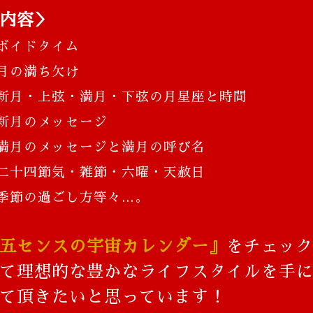
内容＞
ボイドタイム
月の満ち欠け
新月・上弦・満月・下弦の月星座と時間
新月のメッセージ
満月のメッセージと満月の呼び名
二十四節気・雑節・六曜・天赦日
季節の過ごし方等々…。
五センスの宇宙カレンダー』
をチェッ
て
理想的な豊かなライフスタイルを手
て頂きたいと思っています！