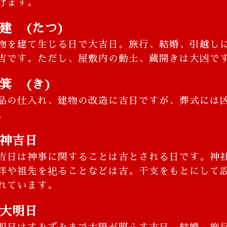
けます。
建 (たつ)
物を建て生じる日で大吉日。旅行、結婚、引越し
吉です。ただし、屋敷内の動土、蔵開きは大凶で
箕 (き)
品の仕入れ、建物の改造に吉日ですが、葬式には
。
神吉日
吉日は神事に関することは吉とされる日です。神
拝や祖先を祀ることなどは吉。干支をもとにして
れています。
大明日