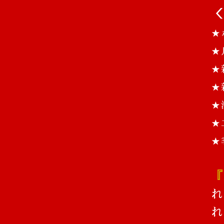
＜
★
★
★
★
★
★
★
『
れ
れ