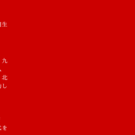
相生
。九
八
、北
動し
ま
式を