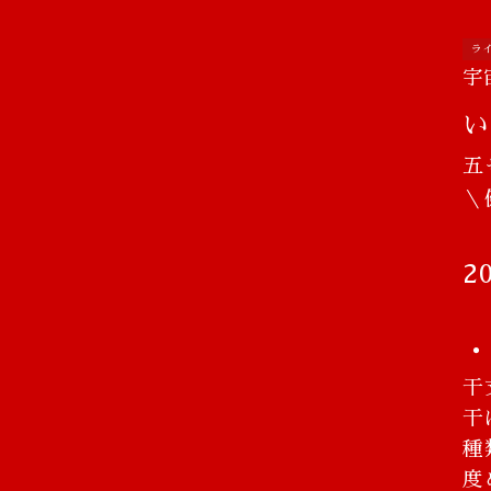
ラ
宇
い
五
​
2
・
干
干
種
度