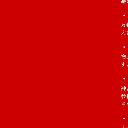
避
・
万
大
・
物
す
・
神
参
さ
・