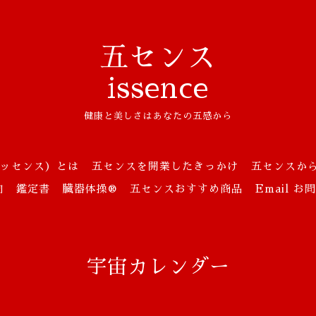
五センス
issence
健康と美しさはあなたの五感から
ッセンス）とは
五センスを開業したきっかけ
五センスか
向
鑑定書
臓器体操®
五センスおすすめ商品
Email 
宇宙カレンダー