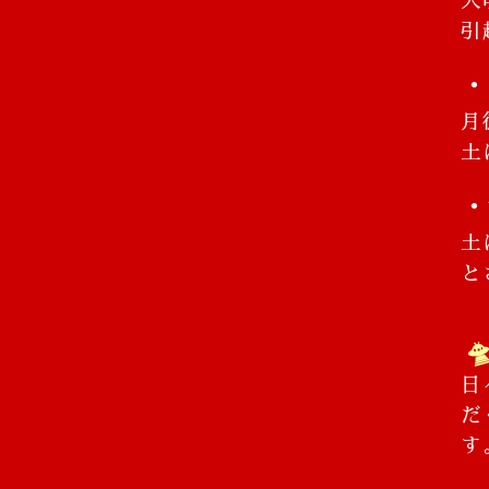
大
引
・
月
土
・
土
と

日
だ
す